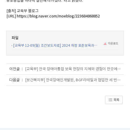
유보통합을 하나씩 실천해 나가겠다.”라고 밝혔다.
[출처] 교육부 블로그
[URL]
https://blog.naver.com/moeblog/223684868852
파일
다운로드
[교육부 12-09(월) 조간보도자료] 2024 개정 표준보육과정(0_2세) 확정 발표.pdf
이전글
[교육부] 전국 장애아통합 보육 현장의 지혜와 경험이 한곳에 모인다
다음글
[보건복지부] 한국장애인개발원, BGF리테일과 협업한 세 번째 장애인편의점 개소식 개최
목록