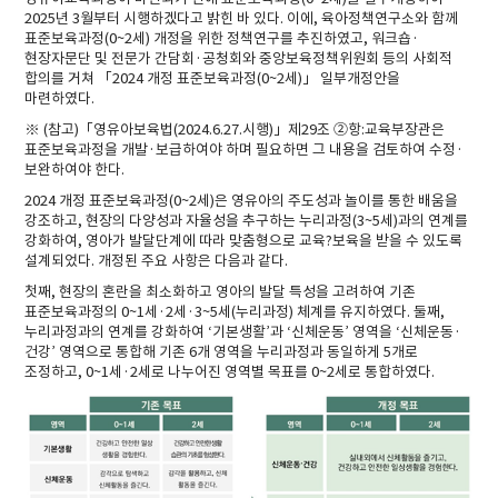
2025년 3월부터 시행하겠다고 밝힌 바 있다. 이에, 육아정책연구소와 함께
표준보육과정(0~2세) 개정을 위한 정책연구를 추진하였고, 워크숍·
현장자문단 및 전문가 간담회·공청회와 중앙보육정책위원회 등의 사회적
합의를 거쳐 「2024 개정 표준보육과정(0~2세)」 일부개정안을
마련하였다.
※ (참고)「영유아보육법(2024.6.27.시행)」제29조 ②항:교육부장관은
표준보육과정을 개발·보급하여야 하며 필요하면 그 내용을 검토하여 수정·
보완하여야 한다.
2024 개정 표준보육과정(0~2세)은 영유아의 주도성과 놀이를 통한 배움을
강조하고, 현장의 다양성과 자율성을 추구하는 누리과정(3~5세)과의 연계를
강화하여, 영아가 발달단계에 따라 맞춤형으로 교육?보육을 받을 수 있도록
설계되었다. 개정된 주요 사항은 다음과 같다.
첫째, 현장의 혼란을 최소화하고 영아의 발달 특성을 고려하여 기존
표준보육과정의 0~1세·2세·3~5세(누리과정) 체계를 유지하였다. 둘째,
누리과정과의 연계를 강화하여 ‘기본생활’과 ‘신체운동’ 영역을 ‘신체운동·
건강’ 영역으로 통합해 기존 6개 영역을 누리과정과 동일하게 5개로
조정하고, 0~1세·2세로 나누어진 영역별 목표를 0~2세로 통합하였다.