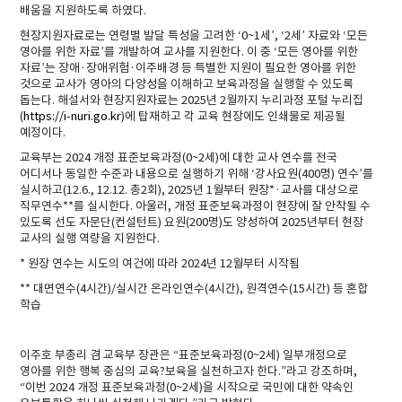
배움을 지원하도록 하였다.
현장지원자료로는 연령별 발달 특성을 고려한 ‘0~1세’, ‘2세’ 자료와 ‘모든
영아를 위한 자료’를 개발하여 교사를 지원한다. 이 중 ‘모든 영아를 위한
자료’는 장애·장애위험·이주배경 등 특별한 지원이 필요한 영아를 위한
것으로 교사가 영아의 다양성을 이해하고 보육과정을 실행할 수 있도록
돕는다. 해설서와 현장지원자료는 2025년 2월까지 누리과정 포털 누리집
(
https://i-nuri.go.kr
)에 탑재하고 각 교육 현장에도 인쇄물로 제공될
예정이다.
교육부는 2024 개정 표준보육과정(0~2세)에 대한 교사 연수를 전국
어디서나 동일한 수준과 내용으로 실행하기 위해 ‘강사요원(400명) 연수’를
실시하고(12.6., 12.12. 총2회), 2025년 1월부터 원장
*
·교사를 대상으로
직무연수
**
를 실시한다. 아울러, 개정 표준보육과정이 현장에 잘 안착될 수
있도록 선도 자문단(컨설턴트) 요원(200명)도 양성하여 2025년부터 현장
교사의 실행 역량을 지원한다.
* 원장 연수는 시도의 여건에 따라 2024년 12월부터 시작됨
** 대면연수(4시간)/실시간 온라인연수(4시간), 원격연수(15시간) 등 혼합
학습
이주호 부총리 겸 교육부 장관은 “표준보육과정(0~2세) 일부개정으로
영아를 위한 행복 중심의 교육?보육을 실천하고자 한다.”라고 강조하며,
“이번 2024 개정 표준보육과정(0~2세)을 시작으로 국민에 대한 약속인